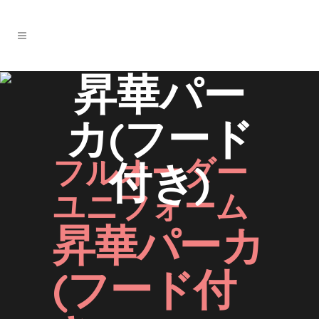
昇華パー
カ(フード
フルオーダー
付き)
ユニフォーム
昇華パーカ
(フード付