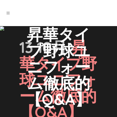
昇華タイ
13 10月
昇
プ野球ユ
華タイプ野
ニフォー
球ユニフォ
ム徹底的
ーム徹底的
【Q&A】
【Q&A】